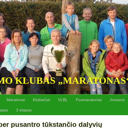
MO KLUBAS „MARATONAS
Maratonai
Klubiečiai
VLBL
Pusmaratoniai
Jonavos
tapas
3 etapas
per pusantro tūkstančio dalyvių