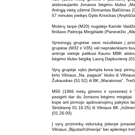
atstovaujantis Jonavos bėgimo klubui „Ma
Antrąją vietą užėmė Domantas Balčiūnas (01
57 minutes įveikęs Gytis Krivickas (Anykščiai
Moterų tarpe (M20) nugalėjo Kamilė Vaidžiuly
finišavo Patricija Mingėlaitė (Panevėžio „Atl
Vyresniųjų grupėse savo rezultatais į pri
grupėse (M32 ir V35) vėl nepralenkiami buvo 
antroje vietoje palikusi Kauno MBK atst
bėgimo klubo bėgikę Laurą Dapkuvienę (01
Vyrų grupėje vyko įtempta kova tarp pirmų d
kirto Vilniaus „Na, pagauk“ klubo iš Vilnia
Žukauskas (51:52) iš BK „Maratonas“. Tre
M50 (1966 metų gimimo ir vyresnės) ir V
pasigirti dar du Jonavos bėgimo mėgėjai. N
kopė ant pirmojo apdovanojimų pakylos laip
Striūkienę 01.16:25) iš Vilniaus BK „Inžiner
(01.26:00).
Į vyrų prizininkų viduriuką įsiterpė jonavie
Vilniaus „Bijusta/Inžinerija“ bei aplenkęs tre