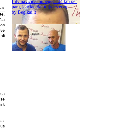
s.lt
tė.
čia
vos
ave
ali
ija
ose
irš
us.
kus