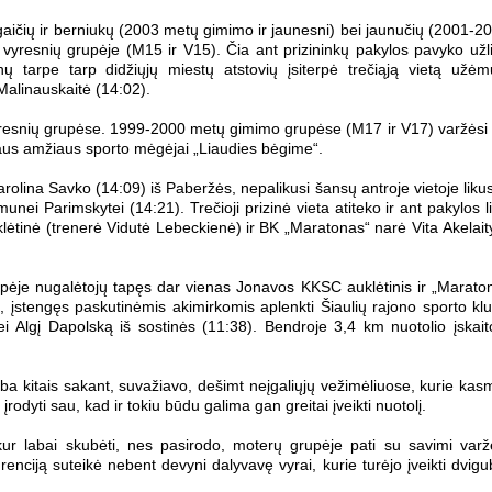
ergaičių ir berniukų (2003 metų gimimo ir jaunesni) bei jaunučių (2001-2
 vyresnių grupėje (M15 ir V15). Čia ant prizininkų pakylos pavyko užli
ų tarpe tarp didžiųjų miestų atstovių įsiterpė trečiąją vietą užėm
Malinauskaitė (14:02).
resnių grupėse. 1999-2000 metų gimimo grupėse (M17 ir V17) varžėsi
iraus amžiaus sporto mėgėjai „Liaudies bėgime“.
lina Savko (14:09) iš Paberžės, nepalikusi šansų antroje vietoje likus
ei Parimskytei (14:21). Trečioji prizinė vieta atiteko ir ant pakylos l
klėtinė (trenerė Vidutė Lebeckienė) ir BK „Maratonas“ narė Vita Akelait
upėje nugalėtojų tapęs dar vienas Jonavos KKSC auklėtinis ir „Marato
 įstengęs paskutinėmis akimirkomis aplenkti Šiaulių rajono sporto kl
 Algį Dapolską iš sostinės (11:38). Bendroje 3,4 km nuotolio įskait
arba kitais sakant, suvažiavo, dešimt neįgaliųjų vežimėliuose, kurie kas
 įrodyti sau, kad ir tokiu būdu galima gan greitai įveikti nuotolį.
kur labai skubėti, nes pasirodo, moterų grupėje pati su savimi varž
renciją suteikė nebent devyni dalyvavę vyrai, kurie turėjo įveikti dvigu