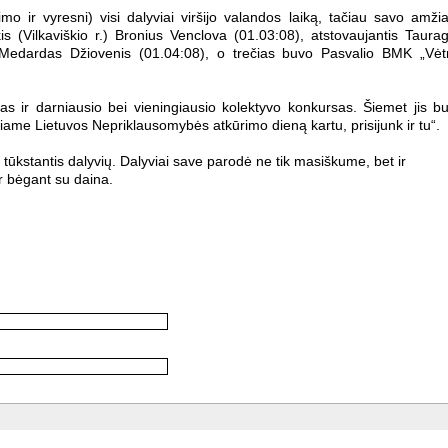
 ir vyresni) visi dalyviai viršijo valandos laiką, tačiau savo amži
kis (Vilkaviškio r.) Bronius Venclova (01.03:08), atstovaujantis Taura
 Medardas Džiovenis (01.04:08), o trečias buvo Pasvalio BMK „Vėt
s ir darniausio bei vieningiausio kolektyvo konkursas. Šiemet jis b
ame Lietuvos Nepriklausomybės atkūrimo dieną kartu, prisijunk ir tu“.
r tūkstantis dalyvių. Dalyviai save parodė ne tik masiškume, bet ir
ar bėgant su daina.