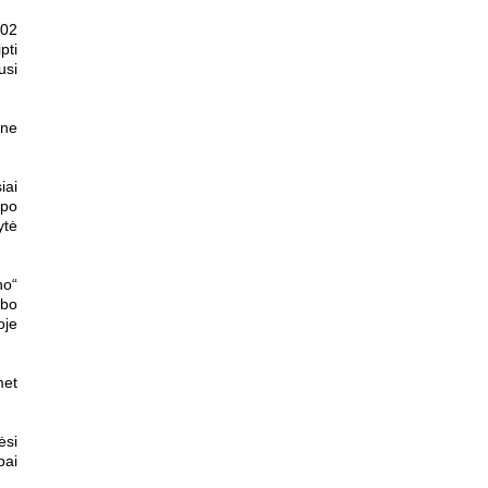
002
pti
usi
 ne
iai
ipo
ytė
no“
ubo
oje
met
ėsi
bai