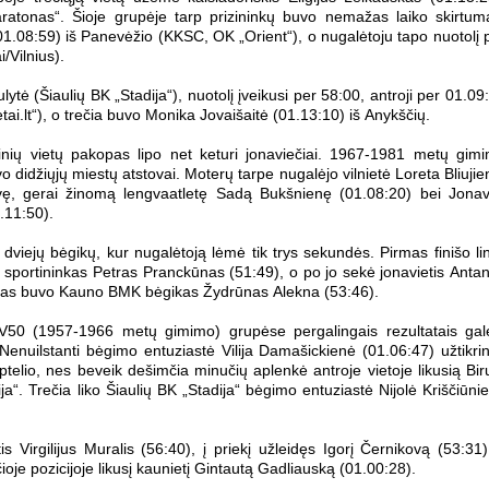
ratonas“. Šioje grupėje tarp prizininkų buvo nemažas laiko skirtum
.08:59) iš Panevėžio (KKSC, OK „Orient“), o nugalėtoju tapo nuotolį 
/Vilnius).
tė (Šiaulių BK „Stadija“), nuotolį įveikusi per 58:00, antroji per 01.09
etai.lt“), o trečia buvo Monika Jovaišaitė (01.13:10) iš Anykščių.
zinių vietų pakopas lipo net keturi jonaviečiai. 1967-1981 metų gim
didžiųjų miestų atstovai. Moterų tarpe nugalėjo vilnietė Loreta Bliujie
ovę, gerai žinomą lengvaatletę Sadą Bukšnienę (01.08:20) bei Jona
.11:50).
viejų bėgikų, kur nugalėtoją lėmė tik trys sekundės. Pirmas finišo lin
us sportininkas Petras Pranckūnas (51:49), o po jo sekė jonavietis Anta
čias buvo Kauno BMK bėgikas Žydrūnas Alekna (53:46).
50 (1957-1966 metų gimimo) grupėse pergalingais rezultatais gal
enuilstanti bėgimo entuziastė Vilija Damašickienė (01.06:47) užtikrin
telio, nes beveik dešimčia minučių aplenkė antroje vietoje likusią Bir
ija“. Trečia liko Šiaulių BK „Stadija“ bėgimo entuziastė Nijolė Kriščiūni
tis Virgilijus Muralis (56:40), į priekį užleidęs Igorį Černikovą (53:31)
čioje pozicijoje likusį kaunietį Gintautą Gadliauską (01.00:28).