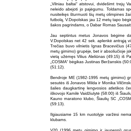
„Vilniau baltai“ atstovui, dvidešimt trejų
neleido abejoti jo pajėgumu. Toldamas spor
nusiteikęs šturmuoti šių metų olimpines ža
futbolą, V.Dopolskas jau 12 metų tapo bėgi
šakos pagrindams, o Dabar Romas Sausaitis
Jau septintus metus Jonavos bėgime daly
V.Dopolskas net 42 sek. aplenkė antrąją vie
Trečias buvo vilnietis Ignas Bracevičius (
metų gimimo) grupėje, bet ir absoliučioje įska
vietą užėmęs Vilius Aleliūnas (49:15) iš 
„COSMA“ bėgikas Justinas Beržanskis (50:0
(51:12).
Bendroje ME (1982-1995 metų gimimo) gr
sesutės iš Jonavos Milda ir Monika Vilčinsk
šalies daugkartinę lengvosios atletikos če
iškovojo Kamilė Vaidžiulytė (58:00) iš Šiauli
Kauno maratono klubo, Šiaulių SC „COSMO“
(59:13).
Ilgiausiame 15 km nuotolyje varžėsi nemaž
klubams.
V20 (1996 metų gimimo ir jaunesni) grupėj