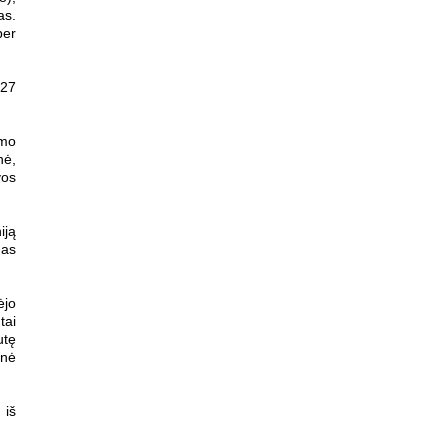
as.
per
:27
imo
nė,
vos
iją
nas
ėjo
tai
utę
enė
 iš