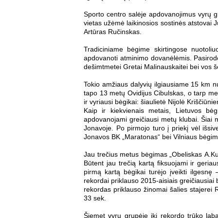
Sporto centro salėje apdovanojimus vyrų gru
vietas užėmė laikinosios sostinės atstovai J
Artūras Ručinskas.
Tradiciniame bėgime skirtingose nuotoliu
apdovanoti atminimo dovanėlėmis. Pasirodo 
dešimtmetei Gretai Malinauskaitei bei vos 
Tokio amžiaus dalyvių ilgiausiame 15 km nu
tapo 13 metų Ovidijus Cibulskas, o tarp me
ir vyriausi bėgikai: šiaulietė Nijolė Kriščiūn
Kaip ir kiekvienais metais, Lietuvos bė
apdovanojami greičiausi metų klubai. Šiai m
Jonavoje. Po pirmojo turo į priekį vėl išs
Jonavos BK „Maratonas“ bei Vilniaus bėgim
Jau trečius metus bėgimas „Obeliskas A.Kulvie
Būtent jau trečią kartą fiksuojami ir geria
pirmą kartą bėgikai turėjo įveikti ilgesnę
rekordai priklauso 2015-aisiais greičiausiai
rekordas priklauso žinomai šalies stajerei 
33 sek.
Šiemet vyrų grupėje iki rekordo trūko laba