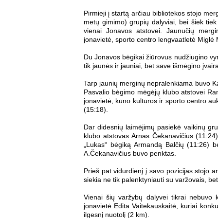
Pirmieji į startą arčiau bibliotekos stojo m
metų gimimo) grupių dalyviai, bei šiek tiek
vienai Jonavos atstovei. Jaunučių mergin
jonavietė, sporto centro lengvaatletė Miglė 
Du Jonavos bėgikai žiūrovus nudžiugino vy
tik jaunės ir jauniai, bet save išmėgino įva
Tarp jaunių merginų nepralenkiama buvo Karo
Pasvalio bėgimo mėgėjų klubo atstovei Ramun
jonavietė, kūno kultūros ir sporto centro au
(15:18).
Dar didesnių laimėjimų pasiekė vaikinų gr
klubo atstovas Arnas Čekanavičius (11:24),
„Lukas“ bėgiką Armandą Balčių (11:26) bei
A.Čekanavičius buvo penktas.
Prieš pat vidurdienį į savo pozicijas stojo 
siekia ne tik palenktyniauti su varžovais, bet
Vienai šių varžybų dalyvei tikrai nebuvo 
jonavietė Edita Vaitekauskaitė, kuriai konku
ilgesnį nuotolį (2 km).