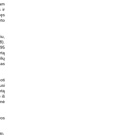
kam
 ir
gęs
rto
iu,
8).
995
rtą
lių
kas
oti
usi
etą
 iš
enė
vos
8),