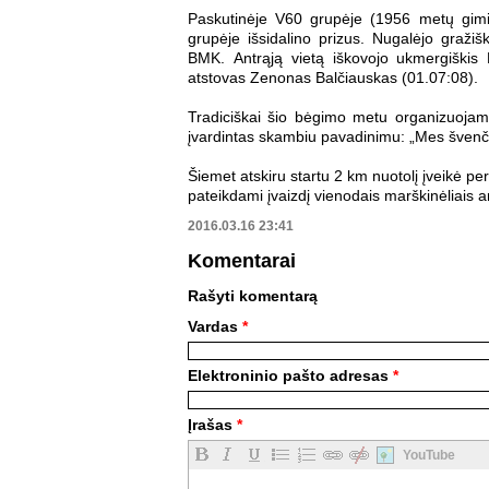
Paskutinėje V60 grupėje (1956 metų gimimo
grupėje išsidalino prizus. Nugalėjo gražiš
BMK. Antrąją vietą iškovojo ukmergiškis
atstovas Zenonas Balčiauskas (01.07:08).
Tradiciškai šio bėgimo metu organizuojama
įvardintas skambiu pavadinimu: „Mes švenči
Šiemet atskiru startu 2 km nuotolį įveikė pe
pateikdami įvaizdį vienodais marškinėliais 
2016.03.16 23:41
Komentarai
Rašyti komentarą
Vardas
*
Elektroninio pašto adresas
*
Įrašas
*
YouTube