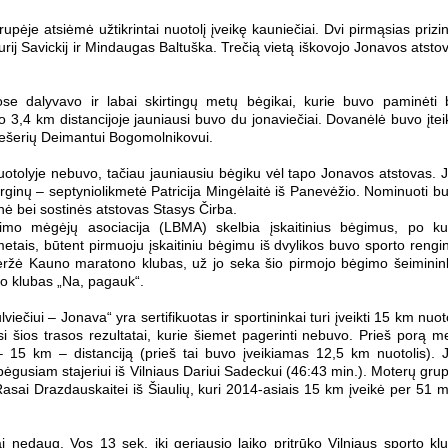
pėje atsiėmė užtikrintai nuotolį įveikę kauniečiai. Dvi pirmąsias prizi
urij Savickij ir Mindaugas Baltuška. Trečią vietą iškovojo Jonavos atsto
ose dalyvavo ir labai skirtingų metų bėgikai, kurie buvo paminėti 
3,4 km distancijoje jauniausi buvo du jonaviečiai. Dovanėlė buvo įtei
šešerių Deimantui Bogomolnikovui.
otolyje nebuvo, tačiau jauniausiu bėgiku vėl tapo Jonavos atstovas. 
rginų – septyniolikmetė Patricija Mingėlaitė iš Panevėžio. Nominuoti b
ienė bei sostinės atstovas Stasys Čirba.
gimo mėgėjų asociacija (LBMA) skelbia įskaitinius bėgimus, po ku
etais, būtent pirmuoju įskaitiniu bėgimu iš dvylikos buvo sporto rengi
iveržė Kauno maratono klubas, už jo seka šio pirmojo bėgimo šeiminin
o klubas „Na, pagauk“.
čiui – Jonava“ yra sertifikuotas ir sportininkai turi įveikti 15 km nuoto
usi šios trasos rezultatai, kurie šiemet pagerinti nebuvo. Prieš porą m
 – 15 km – distanciją (prieš tai buvo įveikiamas 12,5 km nuotolis). 
 bėgusiam stajeriui iš Vilniaus Dariui Sadeckui (46:43 min.). Moterų gru
Rasai Drazdauskaitei iš Šiaulių, kuri 2014-asiais 15 km įveikė per 51 m
i nedaug. Vos 13 sek. iki geriausio laiko pritrūko Vilniaus sporto kl