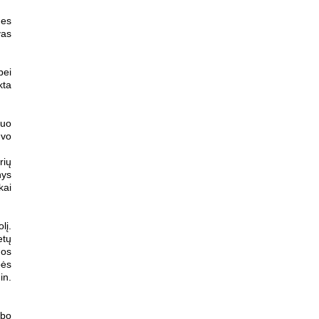
nes
vas
bei
kta
Juo
uvo
rių
nys
kai
lį.
etų
Jos
pės
in.
ubo