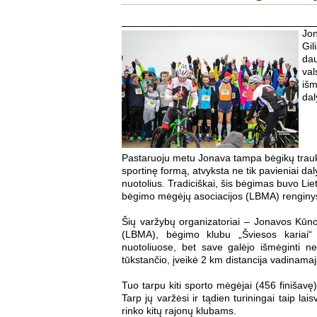
J
on
Gil
dau
val
iš
dal
Pastaruoju metu Jonava tampa bėgikų trau
sportinę formą, atvyksta ne tik pavieniai dal
nuotolius. Tradiciškai, šis bėgimas buvo Lie
bėgimo mėgėjų asociacijos (LBMA) renginy
Šių varžybų organizatoriai – Jonavos Kūno
(LBMA), bėgimo klubu „Šviesos kariai“ b
nuotoliuose, bet save galėjo išmėginti neį
tūkstančio, įveikė 2 km distancija vadinam
Tuo tarpu kiti sporto mėgėjai (456 finišavę)
Tarp jų varžėsi ir tądien turiningai taip lai
rinko kitų rajonų klubams.