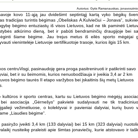
Autorius: Gytis Ramanauskas, jonavoszinio
avoje kovo 11-ąją jau dvidešimt septintąjį kartą vyko bėgikų šven
ias tradicijas turintis bėgimas „Obeliskas A.Kulviečiui – Jonava“, sukvie
gybę bėgimo entuziastų iš visos Lietuvos, kad ne tik paminėti Lietu
stybės atkūrimo dieną, bet ir pabūti bendraminčių draugijoje bei s
mėginti šiame bėgime. Jau trejus metus iš eilės sporto mėgėjai g
yvauti vienintelėje Lietuvoje sertifikuotoje trasoje, kurios ilgis 15 km.
kos centru
Visgi, pasinaudoję gera proga pasitreniruoti ir patikrinti savo
yviai, bet ir su šeimomis, kurios nenuobodžiauja ir įveikia 3,4 ar 2 km
tuvos bėgimo taurės II etapo varžybos bei įskaitinis šių metų Lietuvos
s.
 kultūros ir sporto centras, kartu su Lietuvos bėgimo mėgėjų asociac
ei asociacija „Gėrnešys“ pakvietė sudalyvauti ne tik tradiciniu
galieji vežimėliuose, o kolektyvai ir pavieniai dalyviai, kurių buvo v
ajame „Liaudies bėgime“.
 pasiryžo įveikti 3,4 km (133 dalyviai) bei 15 km (323 dalyviai) nuotoli
svalaikį nusiteikę praleisti apie šimtas jonaviečių, kurie atstovavo ir taš