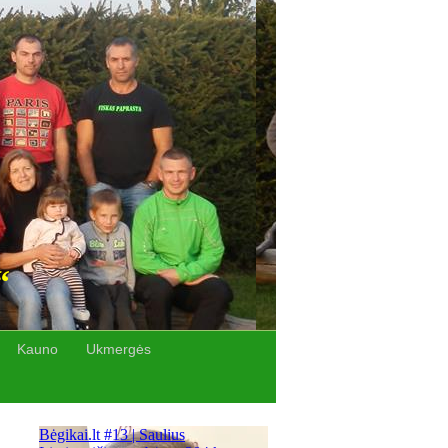
“
Kauno
Ukmergės