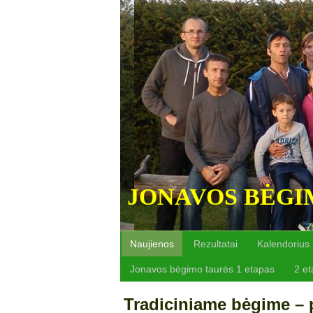
JONAVOS BĖGI
Naujienos
Rezultatai
Kalendorius
Jonavos bėgimo taurės 1 etapas
2 e
Tradiciniame bėgime – 