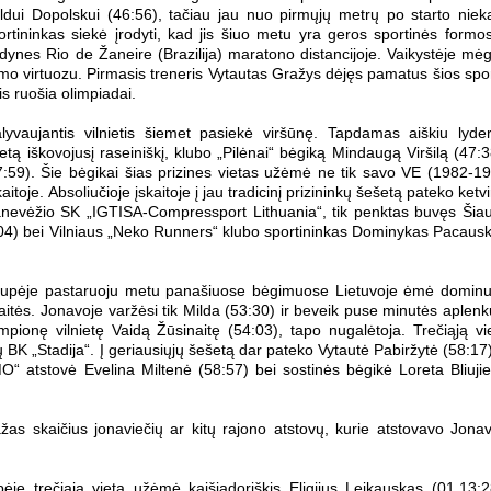
 Valdui Dopolskui (46:56), tačiau jau nuo pirmųjų metrų po starto nie
tininkas siekė įrodyti, kad jis šiuo metu yra geros sportinės formos
idynes Rio de Žaneire (Brazilija) maratono distancijoje. Vaikystėje mė
mo virtuozu. Pirmasis treneris Vytautas Gražys dėjęs pamatus šios spo
 ruošia olimpiadai.
vaujantis vilnietis šiemet pasiekė viršūnę. Tapdamas aiškiu lyder
tą iškovojusį raseiniškį, klubo „Pilėnai“ bėgiką Mindaugą Viršilą (47:3
47:59). Šie bėgikai šias prizines vietas užėmė ne tik savo VE (1982-1
itoje. Absoliučioje įskaitoje į jau tradicinį prizininkų šešetą pateko ketvi
Panevėžio SK „IGTISA-Compressport Lithuania“, tik penktas buvęs Šiau
4) bei Vilniaus „Neko Runners“ klubo sportininkas Dominykas Pacaus
upėje pastaruoju metu panašiuose bėgimuose Lietuvoje ėmė dominu
aitės. Jonavoje varžėsi tik Milda (53:30) ir beveik puse minutės aplenk
mpionę vilnietę Vaidą Žūsinaitę (54:03), tapo nugalėtoja. Trečiąją vi
ų BK „Stadija“. Į geriausiųjų šešetą dar pateko Vytautė Pabiržytė (58:17)
 atstovė Evelina Miltenė (58:57) bei sostinės bėgikė Loreta Bliuji
as skaičius jonaviečių ar kitų rajono atstovų, kurie atstovavo Jona
e trečiąją vietą užėmė kaišiadoriškis Eligijus Leikauskas (01.13:2