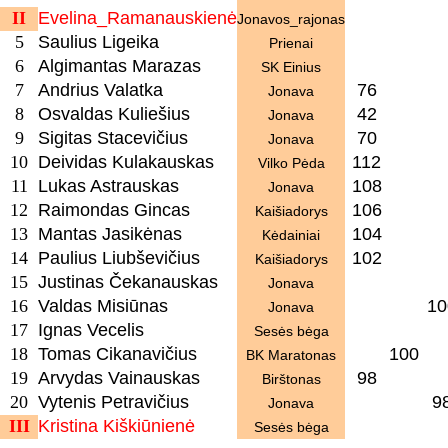
II
Evelina_Ramanauskienė
Jonavos_rajonas
5
Saulius Ligeika
Prienai
6
Algimantas Marazas
SK Einius
7
Andrius Valatka
76
Jonava
8
Osvaldas Kuliešius
42
Jonava
9
Sigitas Stacevičius
70
Jonava
10
Deividas Kulakauskas
112
Vilko Pėda
11
Lukas Astrauskas
108
Jonava
12
Raimondas Gincas
106
Kaišiadorys
13
Mantas Jasikėnas
104
Kėdainiai
14
Paulius Liubševičius
102
Kaišiadorys
15
Justinas Čekanauskas
Jonava
16
Valdas Misiūnas
10
Jonava
17
Ignas Vecelis
Sesės bėga
18
Tomas Cikanavičius
100
BK Maratonas
19
Arvydas Vainauskas
98
Birštonas
20
Vytenis Petravičius
9
Jonava
III
Kristina Kiškiūnienė
Sesės bėga