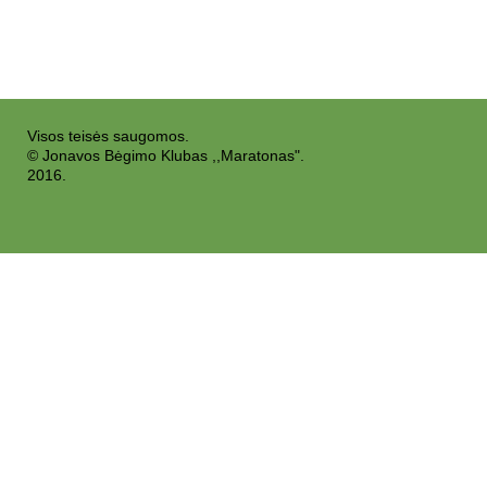
Visos teisės saugomos.
© Jonavos Bėgimo Klubas ,,Maratonas".
2016.