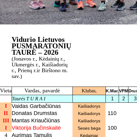
Vidurio Lietuvos
PUSMARATONIŲ
TAURĖ – 2026
(Jonavos r., Kėdainių r.,
Ukmergės r., Kaišiadorių
r., Prienų r.ir Birštono m.
sav.)
Vieta
Vardas, pavardė
Klubas,
K.Mar.
VPM
Dru
Taurės T U R A I
1
2
3
I
Vaidas Garbačiūnas
Kaišiadorys
II
Donatas Drumstas
110
Kaišiadorys
III
Mantas Kriaučiūnas
Kaišiadorys
I
Viktorija Bučinskaitė
100
Sesės bėga
4
Aurimas Tamulis
Kėdainiai