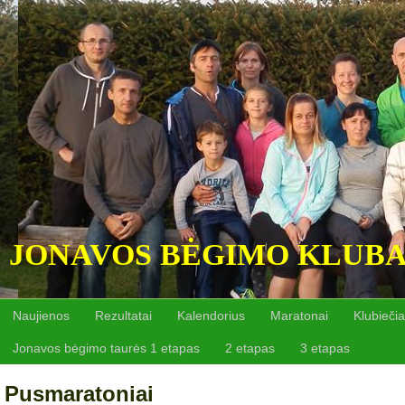
JONAVOS BĖGIMO KLUB
Naujienos
Rezultatai
Kalendorius
Maratonai
Klubiečia
Jonavos bėgimo taurės 1 etapas
2 etapas
3 etapas
Pusmaratoniai