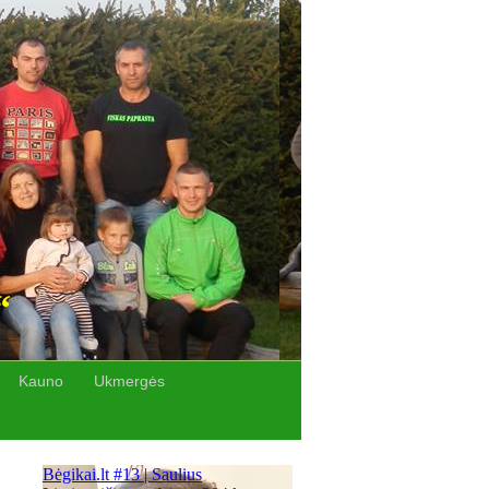
“
Kauno
Ukmergės