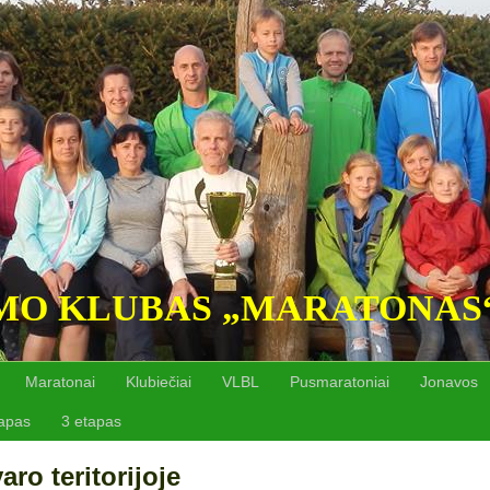
MO KLUBAS „MARATONAS
Maratonai
Klubiečiai
VLBL
Pusmaratoniai
Jonavos
tapas
3 etapas
ro teritorijoje