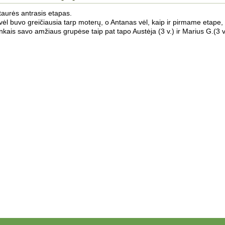
taurės antrasis etapas.
 vėl buvo greičiausia tarp moterų, o Antanas vėl, kaip ir pirmame etape,
inkais savo amžiaus grupėse taip pat tapo Austėja (3 v.) ir Marius G.(3 v