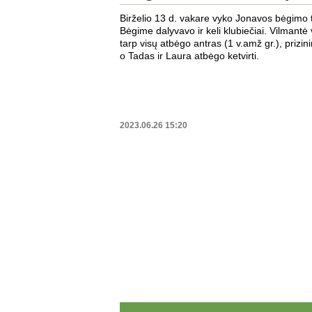
Birželio 13 d. vakare vyko Jonavos bėgimo 
Bėgime dalyvavo ir keli klubiečiai. Vilmantė
tarp visų atbėgo antras (1 v.amž gr.), prizin
o Tadas ir Laura atbėgo ketvirti.
2023.06.26 15:20