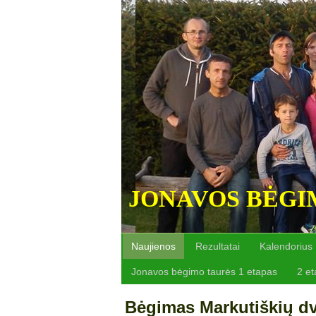
JONAVOS BĖGI
Naujienos
Rezultatai
Kalendorius
Jonavos bėgimo taurės 1 etapas
2 e
Bėgimas Markutiškių dva