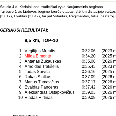
Sausio 4 d. Kėdainiuose tradiciškai vyko Naujametinis bėgimas
Tai buvo 1-as Lietuvos bėgimo taurės etapas. 8,5 km distacijoje varžėsi 
(37:17), Evaldas (37:42), tai pat Vytautas, Regimantas, Vilija, pastaro
GERIAUSI REZULTATAI:
8,5 km, TOP-10
1
Virgilijus Muralis
0:32.06
(2023 m
2
Milda Eimontė
0:34.20
(2025 m
3
Antanas Žukauskas
0:35.08
(2026 m
4
Arnoldas Trakšelis
0:35.43
(2023 m
5
Tadas Survila
0:36.16
(2025 m
6
Rokas Statkus
0:37.09
(2026 m
7
Marius Tumavičius
0:37.17
(2026 m
8
Evaldas Panceras
0:37.42
(2026 m
9
Aleksandras Ostapkovičius
0:39.03
(2026 m
10
Vladas Pirtinas
0:39.09
(2026 m