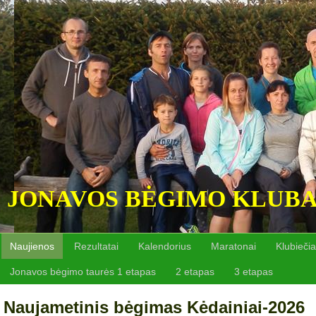
JONAVOS BĖGIMO KLUB
Naujienos
Rezultatai
Kalendorius
Maratonai
Klubiečia
Jonavos bėgimo taurės 1 etapas
2 etapas
3 etapas
Naujametinis bėgimas Kėdainiai-2026