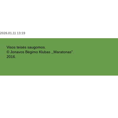
2026.01.11 13:19
Visos teisės saugomos.
© Jonavos Bėgimo Klubas ,,Maratonas".
2016.