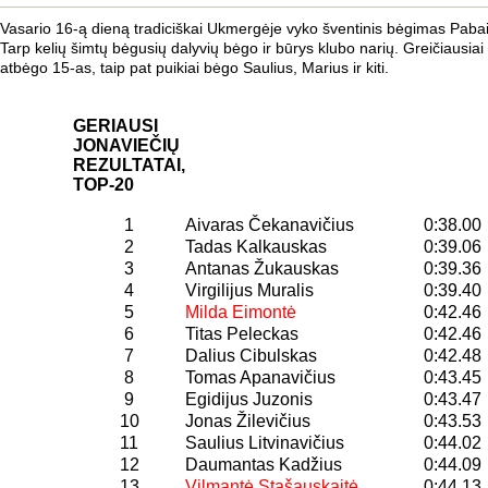
Vasario 16-ą dieną tradiciškai Ukmergėje vyko šventinis bėgimas Pab
Tarp kelių šimtų bėgusių dalyvių bėgo ir būrys klubo narių. Greičiausiai i
atbėgo 15-as, taip pat puikiai bėgo Saulius, Marius ir kiti.
GERIAUSI
JONAVIEČIŲ
REZULTATAI,
TOP-20
1
Aivaras Čekanavičius
0:38.00
2
Tadas Kalkauskas
0:39.06
3
Antanas Žukauskas
0:39.36
4
Virgilijus Muralis
0:39.40
5
Milda Eimontė
0:42.46
6
Titas Peleckas
0:42.46
7
Dalius Cibulskas
0:42.48
8
Tomas Apanavičius
0:43.45
9
Egidijus Juzonis
0:43.47
10
Jonas Žilevičius
0:43.53
11
Saulius Litvinavičius
0:44.02
12
Daumantas Kadžius
0:44.09
13
Vilmantė Stašauskaitė
0:44.13