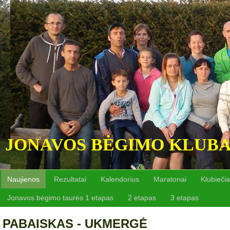
JONAVOS BĖGIMO KLUB
Naujienos
Rezultatai
Kalendorius
Maratonai
Klubiečia
Jonavos bėgimo taurės 1 etapas
2 etapas
3 etapas
PABAISKAS - UKMERGĖ