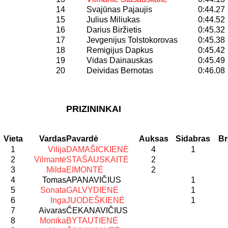
14
Svajūnas Pajaujis
0:44.27
15
Julius Miliukas
0:44.52
16
Darius Biržietis
0:45.32
17
Jevgenijus Tolstokorovas
0:45.38
18
Remigijus Dapkus
0:45.42
19
Vidas Dainauskas
0:45.49
20
Deividas Bernotas
0:46.08
PRIZININKAI
Vieta
Vardas
Pavardė
Auksas
Sidabras
Br
1
Vilija
DAMAŠICKIENĖ
4
1
2
Vilmantė
STAŠAUSKAITĖ
2
3
Milda
EIMONTĖ
2
4
Tomas
APANAVIČIUS
1
5
Sonata
GALVYDIENĖ
1
6
Inga
JUODEŠKIENĖ
1
7
Aivaras
ČEKANAVIČIUS
8
Monika
BYTAUTIENĖ