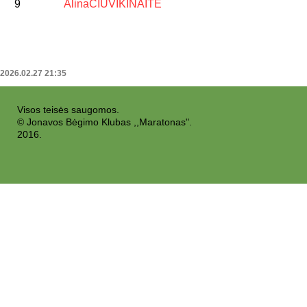
9
Alina
ČIUVIKINAITĖ
2026.02.27 21:35
Visos teisės saugomos.
© Jonavos Bėgimo Klubas ,,Maratonas".
2016.