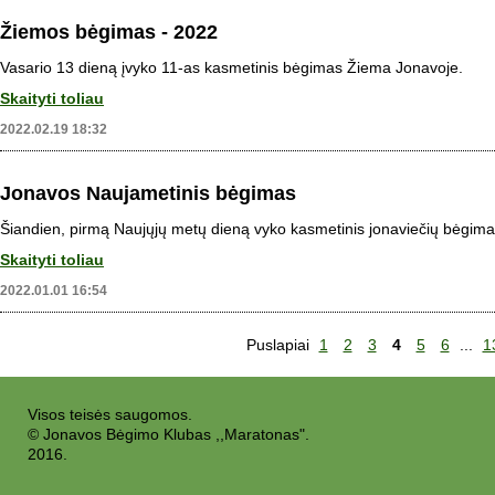
Žiemos bėgimas - 2022
Vasario 13 dieną įvyko 11-as kasmetinis bėgimas Žiema Jonavoje.
Skaityti toliau
2022.02.19 18:32
Jonavos Naujametinis bėgimas
Šiandien, pirmą Naujųjų metų dieną vyko kasmetinis jonaviečių bėgima
Skaityti toliau
2022.01.01 16:54
Puslapiai
1
2
3
4
5
6
...
1
Visos teisės saugomos.
© Jonavos Bėgimo Klubas ,,Maratonas".
2016.