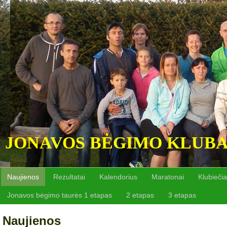
JONAVOS BĖGIMO KLUB
Naujienos
Rezultatai
Kalendorius
Maratonai
Klubiečia
Jonavos bėgimo taurės 1 etapas
2 etapas
3 etapas
Naujienos